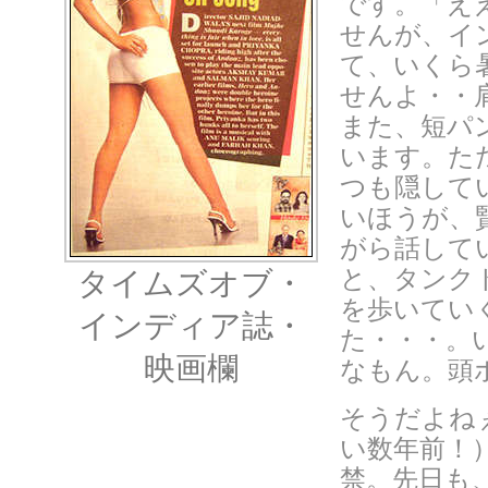
です。「え
せんが、イ
て、いくら
せんよ・・
また、短パ
います。た
つも隠して
いほうが、
がら話して
と、タンク
タイムズオブ・
を歩いてい
インディア誌・
た・・・。
映画欄
なもん。頭
そうだよね
い数年前！
禁。先日も