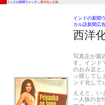
インドの新聞ウォッチ→
西洋化と伝統
インドの新聞
カル語新聞広
西洋
写真左が最
す。インド
のおみ足と
ッ賭してし
ンド化して
ええと、い
一人旅の女