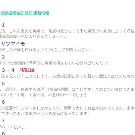
資源循環住居
雑記
更新情報
１
生活。これを支える農業は、発展の元となって来た農薬それ自身によって収益
悪循環の袋小路に入り込んでしまった…
？サツマイモ
突破した作物を作れるという1例として御覧ください。
２
に基づいた合理的で革新的な農業技術をもちいなければならない。
３・４ 実践編
方法を見て行くことにしよう。自然の法則に則った新しい農法とはどんなもの
５
も、環境も、修復する原理（陰陽の法則）は同じです。このコツが身につきま
ダのいう「中道、中庸の道」の意味の一つでしょう
６
ズの重要ポイントへさしかかります。簡単で大してお金が掛かりません。多少
まで述べてきた陰陽のバランスが元になっています。
７
てのコツを少し。
８