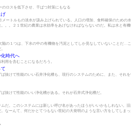
ーのロスを低下させ、干ばつ対策にもなる
上げ
立方メートルもの淡水が汲み上げられている。人口の増加、食料確保のための
生。。。２１世紀の農業は水効率をあげなければならないのだ。私は水と有機
な欠陥の１つは、下水の中の有機物を汚泥としてしか見なしていないことだ…
だ。
浄化時代へ
再利用を含むことになるだろう。
って
ずば抜けて性能のいい石井浄化槽も、現行のシステムのために、また、それを
ずば抜けて性能のいい浄化槽がある。それが石井式浄化槽だ。
テムだ。このシステムには新しい呼び名があったほうがいいかもしれない。旧
だ。なーんて、何だかとてつもない世紀の大発明のような言い方をしてしまっ
ム