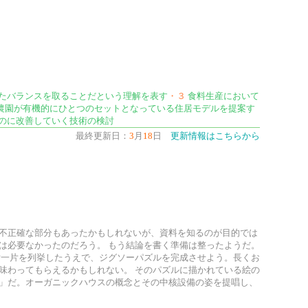
たバランスを取ることだという理解を表す
・３
食料生産において
農園が有機的にひとつのセットとなっている住居モデルを提案す
のに改善していく技術の検討
最終更新日：
3
月
18
日
更新情報はこちらから
不正確な部分もあったかもしれないが、資料を知るのが目的では
は必要なかったのだろう。 もう結論を書く準備は整ったようだ。
片一片を列挙したうえで、ジグソーパズルを完成させよう。長くお
味わってもらえるかもしれない。 そのパズルに描かれている絵の
」だ。オーガニックハウスの概念とその中核設備の姿を提唱し、