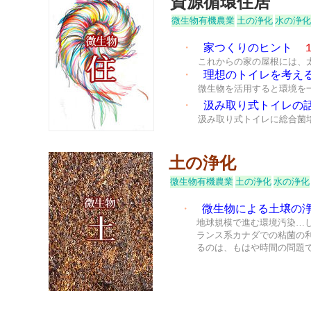
資源循環住居
微生物有機農業
土の浄化
水の浄化
・
家つくりのヒント
これからの家の屋根には、
・
理想のトイレを考え
微生物を活用すると環境を
・
汲み取り式トイレの
汲み取り式トイレに総合菌
土の浄化
微生物有機農業
土の浄化
水の浄化
・
微生物による土壌の
地球規模で進む環境汚染…
ランス系カナダでの粘菌の
るのは、もはや時間の問題