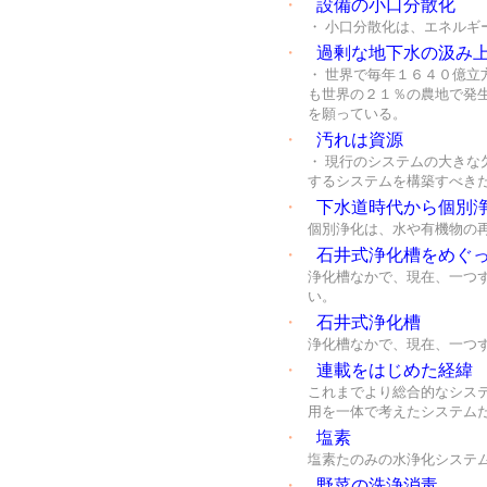
・
設備の小口分散化
・ 小口分散化は、エネルギ
・
過剰な地下水の汲み
・ 世界で毎年１６４０億
も世界の２１％の農地で発
を願っている。
・
汚れは資源
・ 現行のシステムの大き
するシステムを構築すべき
・
下水道時代から個別
個別浄化は、水や有機物の
・
石井式浄化槽をめぐ
浄化槽なかで、現在、一つ
い。
・
石井式浄化槽
浄化槽なかで、現在、一つ
・
連載をはじめた経緯
これまでより総合的なシス
用を一体で考えたシステム
・
塩素
塩素たのみの水浄化システ
・
野菜の洗浄消毒