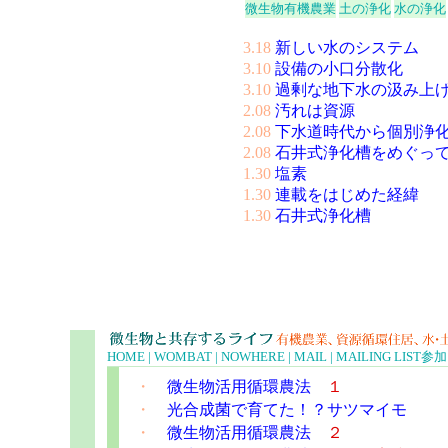
微生物有機農業
土の浄化
水の浄化
3.18
新しい水のシステム
3.10
設備の小口分散化
3.10
過剰な地下水の汲み上
2.08
汚れは資源
2.08
下水道時代から個別浄
2.08
石井式浄化槽をめぐっ
1.30
塩素
1.30
連載をはじめた経緯
1.30
石井式浄化槽
HOME |
WOMBAT |
NOWHERE |
MAIL |
MAILING LIST
参加
・
微生物活用循環農法
１
・
光合成菌で育てた！？サツマイモ
・
微生物活用循環農法
２