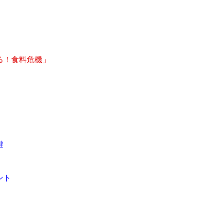
る！食料危機」
鍵
ント