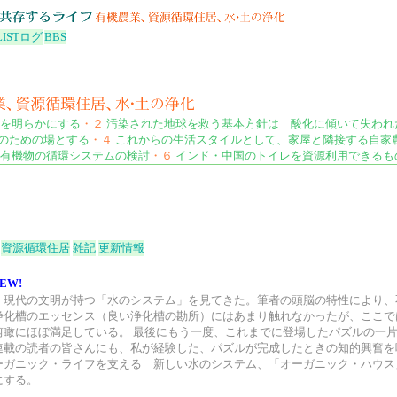
LIST
ログ
BBS
を明らかにする
・２
汚染された地球を救う基本方針は 酸化に傾いて失われ
のための場とする
・４
これからの生活スタイルとして、家屋と隣接する自家
有機物の循環システムの検討
・６
インド・中国のトイレを資源利用できるも
資源循環住居
雑記
更新情報
EW!
、現代の文明が持つ「水のシステム」を見てきた。筆者の頭脳の特性により、
浄化槽のエッセンス（良い浄化槽の勘所）にはあまり触れなかったが、ここで
俯瞰にほぼ満足している。 最後にもう一度、これまでに登場したパズルの一
連載の読者の皆さんにも、私が経験した、パズルが完成したときの知的興奮を
ーガニック・ライフを支える 新しい水のシステム、「オーガニック・ハウス
にする。