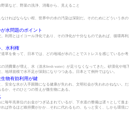
の野菜など、野菜の洗浄、消毒から、見えること
しなければならない程、世界中の水の汚染は深刻だ。そのためにどういう水の
かが水問題のポイント
だ。利用とはイコール浄化であり、その浄化が十分なものであれば、循環再利
い、水利権
で道草を食って、日本では、どの地域が水のことでストレスを感じているか考
の消費量が増え、水（淡水fresh water）が足りなくなってきた。砂漠化
在、地球規模で水不足が深刻になりつつある。日本とて例外ではない。
微生物有効利用が鍵
と、安全な水が入手困難になる健康が失われ、文明社会が失われかねない。だ
れるか、そのひとつの答えが微生物にある。
化
めに毎年兆単位のお金がつぎ込まれているが、下水道の整備は遅々として進ま
作れば作るほど維持費がかか…それに代わるもの、もっと安く、しかも環境に