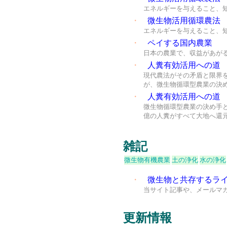
エネルギーを与えること、
・
微生物活用循環農法
エネルギーを与えること、
・
ペイする国内農業
日本の農業で、収益があが
・
人糞有効活用への道
現代農法がその矛盾と限界
が、微生物循環型農業の決
・
人糞有効活用への道
微生物循環型農業の決め手
億の人糞がすべて大地へ還
雑記
微生物有機農業
土の浄化
水の浄化
・
微生物と共存するラ
当サイト記事や、メールマ
更新情報