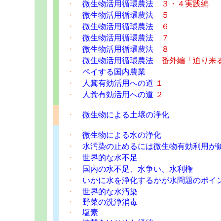
・
微生物活用循環農法
３・４実践編
・
微生物活用循環農法
５
・
微生物活用循環農法
６
・
微生物活用循環農法
７
・
微生物活用循環農法
８
・
微生物活用循環農法
番外編「迫り来
・
ペイする国内農業
・
人糞有効活用への道
１
・
人糞有効活用への道
２
・
微生物による土壌の浄化
・
微生物による水の浄化
・
水汚染の止めるには微生物有効利用が
・
世界的な水不足
・
国内の水不足、水争い、水利権
・
いかに水を浄化するかが水問題のポイ
・
世界的な水汚染
・
野菜の洗浄消毒
・
塩素