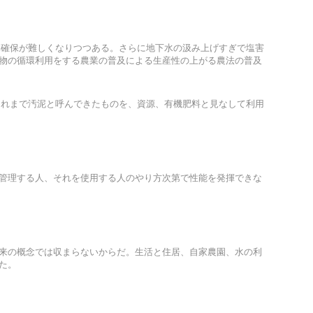
水確保が難しくなりつつある。さらに地下水の汲み上げすぎで塩害
物の循環利用をする農業の普及による生産性の上がる農法の普及
これまで汚泥と呼んできたものを、資源、有機肥料と見なして利用
管理する人、それを使用する人のやり方次第で性能を発揮できな
来の概念では収まらないからだ。生活と住居、自家農園、水の利
た。