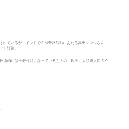
されているが、インドでＥＭ普及活動にあたる高田シンジさん
ット対談。
め技術的には十分可能になっているものの、現実に人類総人口５０
。