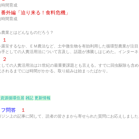
短時間育成
番外編「迫り来る！食料危機」
短時間育成
る農業とはどんなものだろう？
１
を露呈するなか、ＥＭ農法など、土中微生物を有効利用した循環型農業が注目
め手としての人糞活用法について言及し、話題が沸騰しはじめた。インターネ
２
としての人糞活用法は21世紀の最重要課題とも言える。すでに回虫駆除も含
元されるまでには時間がかかる。取り組みは始まったばかり。
資源循環住居
雑記
更新情報
イフ問答
１
ガジン上の記事に関して、読者の皆さまから寄せられた質問にお応えしました