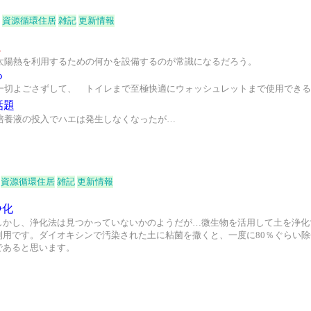
資源循環住居
雑記
更新情報
１
太陽熱を利用するための何かを設備するのが常識になるだろう。
る
一切よごさずして、 トイレまで至極快適にウォッシュレットまで使用できる
話題
培養液の投入でハエは発生しなくなったが…
資源循環住居
雑記
更新情報
浄化
しかし、浄化法は見つかっていないかのようだが…微生物を活用して土を浄化
利用です。ダイオキシンで汚染された土に粘菌を撒くと、一度に80％ぐらい
であると思います。