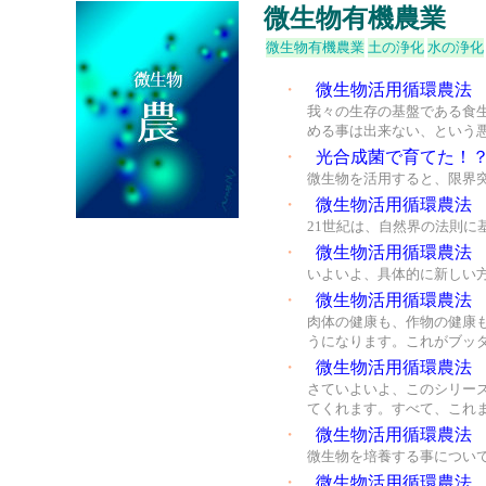
微生物有機農業
微生物有機農業
土の浄化
水の浄化
・
微生物活用循環農法
我々の生存の基盤である食
める事は出来ない、という
・
光合成菌で育てた！
微生物を活用すると、限界
・
微生物活用循環農法
21世紀は、自然界の法則
・
微生物活用循環農法
いよいよ、具体的に新しい
・
微生物活用循環農法
肉体の健康も、作物の健康
うになります。これがブッ
・
微生物活用循環農法
さていよいよ、このシリー
てくれます。すべて、これ
・
微生物活用循環農法
微生物を培養する事につい
・
微生物活用循環農法