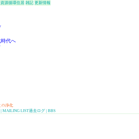
資源循環住居
雑記
更新情報
げ
化時代へ
て
|
MAILING LIST
過去ログ
|
BBS