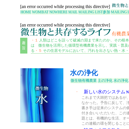
[an error occurred while processing this directive]
HOME
WOMBAT
NOWHERE
MAIL
MAILING LIST
参加
MAILING 
[an error occurred while processing this directive]
・１
人類はどこを誤って破滅の淵まで来たのか、その根本
趣
は 微生物を活用した循環型有機農業を示し、実践・普及
旨
る
・５
その住居モデルにおいて、汚れを出さない熱・水・
水の浄化
微生物有機農業
土の浄化
水の浄化
・
新しい水のシステム
N
これまで大雑把ではあるが
なかった。予告に反して、
書き手は従来のシステムの
付き合いいただいた、この
題とは、有機的な生活、オ
この連載の環を閉じること