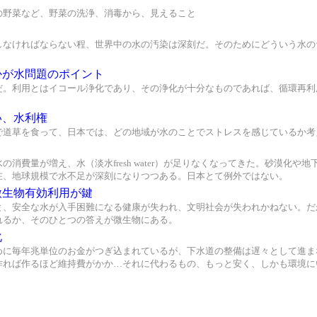
の野菜など、野菜の洗浄、消毒から、見えること
しなければならない程、世界中の水の汚染は深刻だ。そのためにどういう水の
かが水問題のポイント
だ。利用とはイコール浄化であり、その浄化が十分なものであれば、循環再利
い、水利権
で道草を食って、日本では、どの地域が水のことでストレスを感じているか考
の消費量が増え、水（淡水fresh water）が足りなくなってきた。砂漠化
在、地球規模で水不足が深刻になりつつある。日本とて例外ではない。
微生物有効利用が鍵
と、安全な水が入手困難になる健康が失われ、文明社会が失われかねない。だ
れるか、そのひとつの答えが微生物にある。
化
めに毎年兆単位のお金がつぎ込まれているが、下水道の整備は遅々として進ま
作れば作るほど維持費がかか…それに代わるもの、もっと安く、しかも環境に