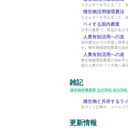
エネルギーを与えること、
・
微生物活用循環農法
エネルギーを与えること、
・
ペイする国内農業
日本の農業で、収益があが
・
人糞有効活用への道
現代農法がその矛盾と限界
が、微生物循環型農業の決
・
人糞有効活用への道
微生物循環型農業の決め手
億の人糞がすべて大地へ還
雑記
微生物有機農業
土の浄化
水の浄化
・
微生物と共存するラ
当サイト記事や、メールマ
更新情報