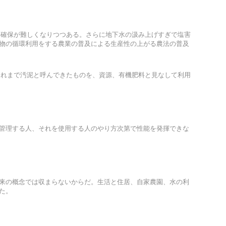
水確保が難しくなりつつある。さらに地下水の汲み上げすぎで塩害
物の循環利用をする農業の普及による生産性の上がる農法の普及
これまで汚泥と呼んできたものを、資源、有機肥料と見なして利用
管理する人、それを使用する人のやり方次第で性能を発揮できな
来の概念では収まらないからだ。生活と住居、自家農園、水の利
た。