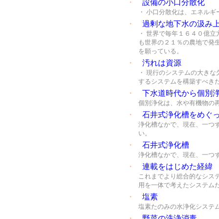
・
設備の小口分散化
・ 小口分散化は、エネルギ
・
過剰な地下水の汲み
・ 世界で毎年１６４０億
も世界の２１％の農地で発
を願っている。
・
汚れは資源
・ 現行のシステムの大き
するシステムを構築すべき
・
下水道時代から個別
個別浄化は、水や有機物の
・
石井式浄化槽をめぐ
浄化槽なかで、現在、一つ
い。
・
石井式浄化槽
浄化槽なかで、現在、一つ
・
連載をはじめた経緯
これまでより総合的なシス
用を一体で考えたシステム
・
塩素
塩素たのみの水浄化システ
・
野菜の洗浄消毒