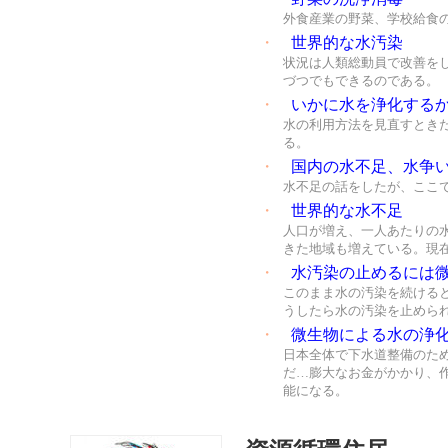
外食産業の野菜、学校給食
・
世界的な水汚染
状況は人類総動員で改善を
づつでもできるのである。
・
いかに水を浄化する
水の利用方法を見直すとき
る。
・
国内の水不足、水争
水不足の話をしたが、ここ
・
世界的な水不足
人口が増え、一人あたりの水
きた地域も増えている。現
・
水汚染の止めるには
このまま水の汚染を続ける
うしたら水の汚染を止めら
・
微生物による水の浄
日本全体で下水道整備のた
だ…膨大なお金がかかり、
能になる。