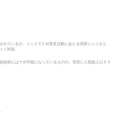
されているが、インドでＥＭ普及活動にあたる高田シンジさん
ット対談。
め技術的には十分可能になっているものの、現実に人類総人口５０
。