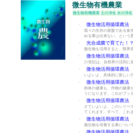
微生物有機農業
微生物有機農業
土の浄化
水の浄化
・
微生物活用循環農法
我々の生存の基盤である食
める事は出来ない、という
・
光合成菌で育てた！
微生物を活用すると、限界
・
微生物活用循環農法
21世紀は、自然界の法則
・
微生物活用循環農法
いよいよ、具体的に新しい
・
微生物活用循環農法
肉体の健康も、作物の健康
うになります。これがブッ
・
微生物活用循環農法
さていよいよ、このシリー
てくれます。すべて、これ
・
微生物活用循環農法
微生物を培養する事につい
・
微生物活用循環農法