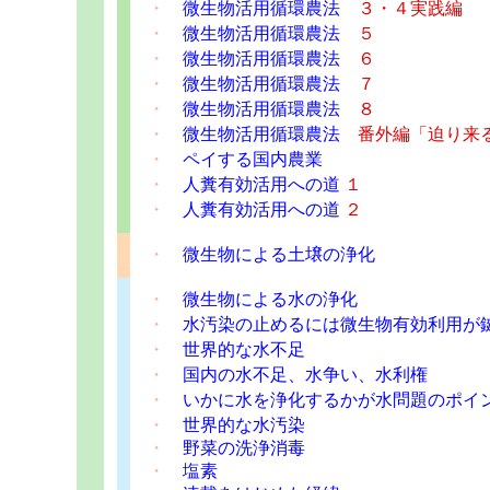
・
微生物活用循環農法
３・４実践編
・
微生物活用循環農法
５
・
微生物活用循環農法
６
・
微生物活用循環農法
７
・
微生物活用循環農法
８
・
微生物活用循環農法
番外編「迫り来
・
ペイする国内農業
・
人糞有効活用への道
１
・
人糞有効活用への道
２
・
微生物による土壌の浄化
・
微生物による水の浄化
・
水汚染の止めるには微生物有効利用が
・
世界的な水不足
・
国内の水不足、水争い、水利権
・
いかに水を浄化するかが水問題のポイ
・
世界的な水汚染
・
野菜の洗浄消毒
・
塩素