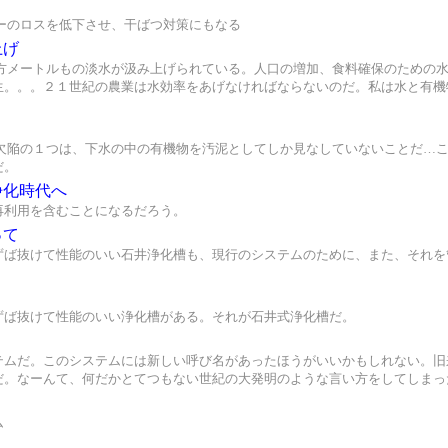
ーのロスを低下させ、干ばつ対策にもなる
上げ
立方メートルもの淡水が汲み上げられている。人口の増加、食料確保のための
生。。。２１世紀の農業は水効率をあげなければならないのだ。私は水と有機
な欠陥の１つは、下水の中の有機物を汚泥としてしか見なしていないことだ…
だ。
浄化時代へ
再利用を含むことになるだろう。
って
ずば抜けて性能のいい石井浄化槽も、現行のシステムのために、また、それを
ずば抜けて性能のいい浄化槽がある。それが石井式浄化槽だ。
テムだ。このシステムには新しい呼び名があったほうがいいかもしれない。旧
だ。なーんて、何だかとてつもない世紀の大発明のような言い方をしてしまっ
ム