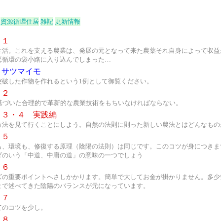
資源循環住居
雑記
更新情報
１
生活。これを支える農業は、発展の元となって来た農薬それ自身によって収益
悪循環の袋小路に入り込んでしまった…
？サツマイモ
突破した作物を作れるという1例として御覧ください。
２
に基づいた合理的で革新的な農業技術をもちいなければならない。
３・４ 実践編
方法を見て行くことにしよう。自然の法則に則った新しい農法とはどんなもの
５
も、環境も、修復する原理（陰陽の法則）は同じです。このコツが身につきま
ダのいう「中道、中庸の道」の意味の一つでしょう
６
ズの重要ポイントへさしかかります。簡単で大してお金が掛かりません。多少
まで述べてきた陰陽のバランスが元になっています。
７
てのコツを少し。
８