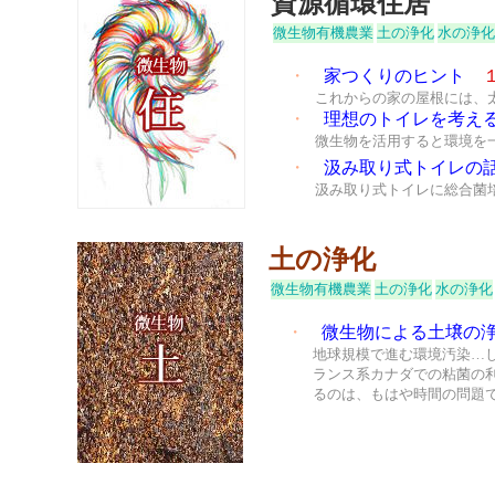
資源循環住居
微生物有機農業
土の浄化
水の浄化
・
家つくりのヒント
これからの家の屋根には、
・
理想のトイレを考え
微生物を活用すると環境を
・
汲み取り式トイレの
汲み取り式トイレに総合菌
土の浄化
微生物有機農業
土の浄化
水の浄化
・
微生物による土壌の
地球規模で進む環境汚染…
ランス系カナダでの粘菌の
るのは、もはや時間の問題