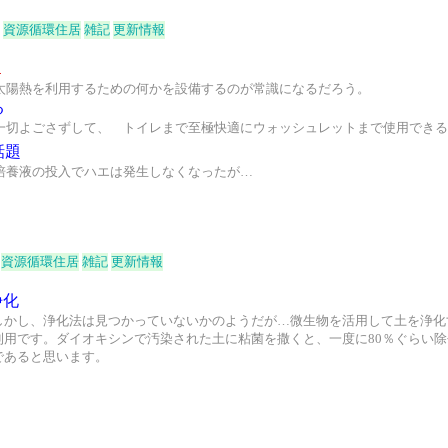
資源循環住居
雑記
更新情報
１
太陽熱を利用するための何かを設備するのが常識になるだろう。
る
一切よごさずして、 トイレまで至極快適にウォッシュレットまで使用できる
話題
培養液の投入でハエは発生しなくなったが…
資源循環住居
雑記
更新情報
浄化
しかし、浄化法は見つかっていないかのようだが…微生物を活用して土を浄化
利用です。ダイオキシンで汚染された土に粘菌を撒くと、一度に80％ぐらい
であると思います。