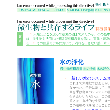
[an error occurred while processing this directive]
HOME
WOMBAT
NOWHERE
MAIL
MAILING LIST
参加
MAILING 
[an error occurred while processing this directive]
・１
人類はどこを誤って破滅の淵まで来たのか、その根本
趣
は 微生物を活用した循環型有機農業を示し、実践・普及
旨
る
・５
その住居モデルにおいて、汚れを出さない熱・水・
水の浄化
微生物有機農業
土の浄化
水の浄化
・
新しい水のシステム
N
これまで大雑把ではあるが
なかった。予告に反して、
書き手は従来のシステムの
付き合いいただいた、この
題とは、有機的な生活、オ
この連載の環を閉じること