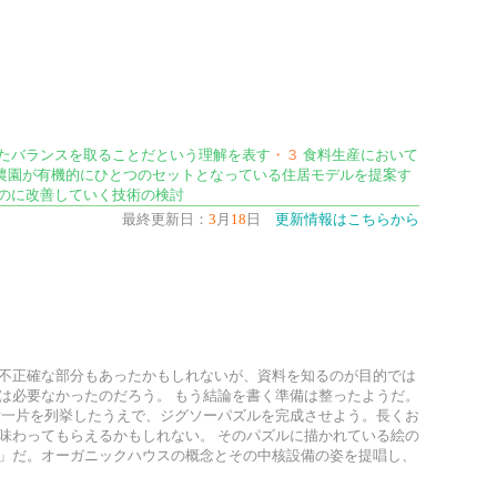
たバランスを取ることだという理解を表す
・３
食料生産において
農園が有機的にひとつのセットとなっている住居モデルを提案す
のに改善していく技術の検討
最終更新日：
3
月
18
日
更新情報はこちらから
不正確な部分もあったかもしれないが、資料を知るのが目的では
は必要なかったのだろう。 もう結論を書く準備は整ったようだ。
片一片を列挙したうえで、ジグソーパズルを完成させよう。長くお
味わってもらえるかもしれない。 そのパズルに描かれている絵の
」だ。オーガニックハウスの概念とその中核設備の姿を提唱し、