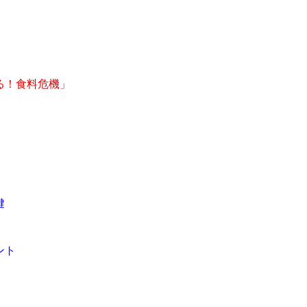
る！食料危機」
鍵
ント