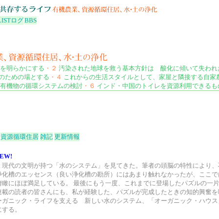
LIST
ログ
BBS
を明らかにする
・２
汚染された地球を救う基本方針は 酸化に傾いて失われ
のための場とする
・４
これからの生活スタイルとして、家屋と隣接する自家
有機物の循環システムの検討
・６
インド・中国のトイレを資源利用できるも
資源循環住居
雑記
更新情報
EW!
、現代の文明が持つ「水のシステム」を見てきた。筆者の頭脳の特性により、
浄化槽のエッセンス（良い浄化槽の勘所）にはあまり触れなかったが、ここで
俯瞰にほぼ満足している。 最後にもう一度、これまでに登場したパズルの一
連載の読者の皆さんにも、私が経験した、パズルが完成したときの知的興奮を
ーガニック・ライフを支える 新しい水のシステム、「オーガニック・ハウス
にする。