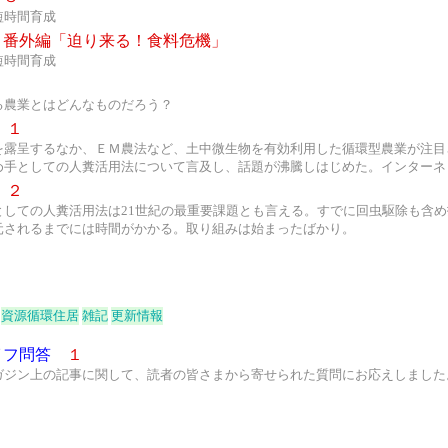
短時間育成
番外編「迫り来る！食料危機」
短時間育成
る農業とはどんなものだろう？
１
を露呈するなか、ＥＭ農法など、土中微生物を有効利用した循環型農業が注目
め手としての人糞活用法について言及し、話題が沸騰しはじめた。インターネ
２
としての人糞活用法は21世紀の最重要課題とも言える。すでに回虫駆除も含
元されるまでには時間がかかる。取り組みは始まったばかり。
資源循環住居
雑記
更新情報
イフ問答
１
ガジン上の記事に関して、読者の皆さまから寄せられた質問にお応えしました