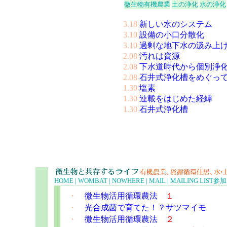
微生物有機農業
土の浄化
水の浄化
3.18
新しい水のシステム
3.10
設備の小口分散化
3.10
過剰な地下水の汲み上
2.08
汚れは資源
2.08
下水道時代から個別浄
2.08
石井式浄化槽をめぐっ
1.30
塩素
1.30
連載をはじめた経緯
1.30
石井式浄化槽
HOME |
WOMBAT |
NOWHERE |
MAIL |
MAILING LIST
参加
・
微生物活用循環農法
１
・
光合成菌で育てた！？サツマイモ
・
微生物活用循環農法
２