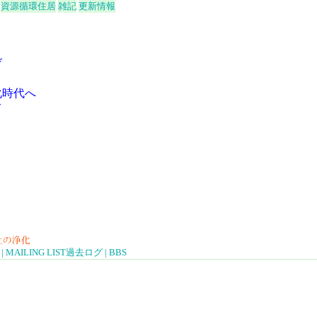
資源循環住居
雑記
更新情報
げ
化時代へ
て
|
MAILING LIST
過去ログ
|
BBS