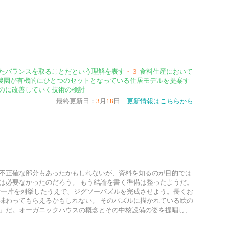
たバランスを取ることだという理解を表す
・３
食料生産において
農園が有機的にひとつのセットとなっている住居モデルを提案す
のに改善していく技術の検討
最終更新日：
3
月
18
日
更新情報はこちらから
不正確な部分もあったかもしれないが、資料を知るのが目的では
は必要なかったのだろう。 もう結論を書く準備は整ったようだ。
片一片を列挙したうえで、ジグソーパズルを完成させよう。長くお
味わってもらえるかもしれない。 そのパズルに描かれている絵の
」だ。オーガニックハウスの概念とその中核設備の姿を提唱し、