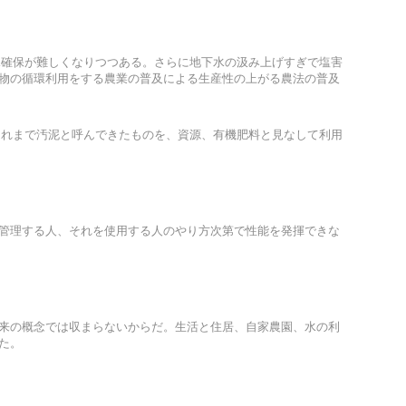
水確保が難しくなりつつある。さらに地下水の汲み上げすぎで塩害
物の循環利用をする農業の普及による生産性の上がる農法の普及
これまで汚泥と呼んできたものを、資源、有機肥料と見なして利用
管理する人、それを使用する人のやり方次第で性能を発揮できな
来の概念では収まらないからだ。生活と住居、自家農園、水の利
た。