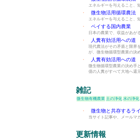
エネルギーを与えること、
・
微生物活用循環農法
エネルギーを与えること、
・
ペイする国内農業
日本の農業で、収益があが
・
人糞有効活用への道
現代農法がその矛盾と限界
が、微生物循環型農業の決
・
人糞有効活用への道
微生物循環型農業の決め手
億の人糞がすべて大地へ還
雑記
微生物有機農業
土の浄化
水の浄化
・
微生物と共存するラ
当サイト記事や、メールマ
更新情報