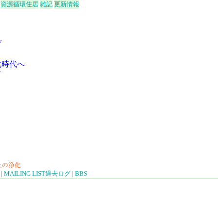
資源循環住居
雑記
更新情報
げ
化時代へ
て
|
MAILING LIST
過去ログ
|
BBS