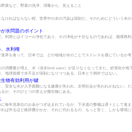
の野菜など、野菜の洗浄、消毒から、見えること
しなければならない程、世界中の水の汚染は深刻だ。そのためにどういう水の
かが水問題のポイント
だ。利用とはイコール浄化であり、その浄化が十分なものであれば、循環再利
い、水利権
で道草を食って、日本では、どの地域が水のことでストレスを感じているか考
の消費量が増え、水（淡水fresh water）が足りなくなってきた。砂漠化
在、地球規模で水不足が深刻になりつつある。日本とて例外ではない。
微生物有効利用が鍵
と、安全な水が入手困難になる健康が失われ、文明社会が失われかねない。だ
れるか、そのひとつの答えが微生物にある。
化
めに毎年兆単位のお金がつぎ込まれているが、下水道の整備は遅々として進ま
作れば作るほど維持費がかか…それに代わるもの、もっと安く、しかも環境に