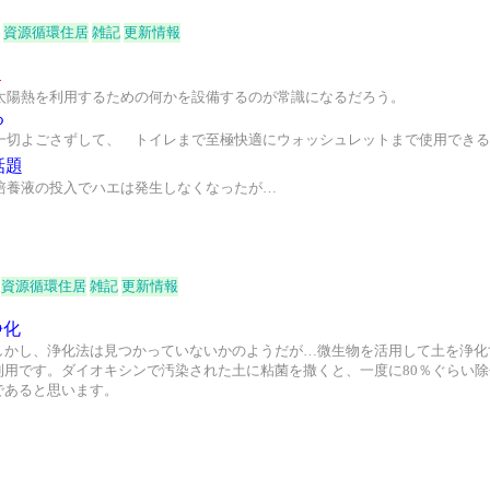
資源循環住居
雑記
更新情報
１
太陽熱を利用するための何かを設備するのが常識になるだろう。
る
一切よごさずして、 トイレまで至極快適にウォッシュレットまで使用できる
話題
培養液の投入でハエは発生しなくなったが…
資源循環住居
雑記
更新情報
浄化
しかし、浄化法は見つかっていないかのようだが…微生物を活用して土を浄化
利用です。ダイオキシンで汚染された土に粘菌を撒くと、一度に80％ぐらい
であると思います。