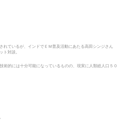
されているが、インドでＥＭ普及活動にあたる高田シンジさん
ット対談。
め技術的には十分可能になっているものの、現実に人類総人口５０
。