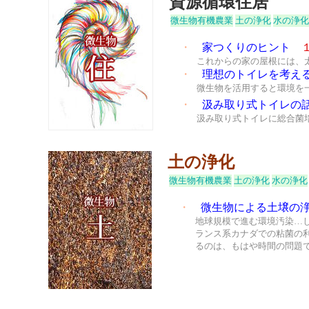
資源循環住居
微生物有機農業
土の浄化
水の浄化
・
家つくりのヒント
これからの家の屋根には、
・
理想のトイレを考え
微生物を活用すると環境を
・
汲み取り式トイレの
汲み取り式トイレに総合菌
土の浄化
微生物有機農業
土の浄化
水の浄化
・
微生物による土壌の
地球規模で進む環境汚染…
ランス系カナダでの粘菌の
るのは、もはや時間の問題