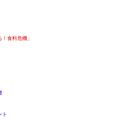
る！食料危機」
鍵
ント