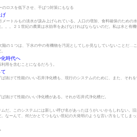
ーのロスを低下させ、干ばつ対策にもなる
上げ
立方メートルもの淡水が汲み上げられている。人口の増加、食料確保のための
生。。。２１世紀の農業は水効率をあげなければならないのだ。私は水と有機
な欠陥の１つは、下水の中の有機物を汚泥としてしか見なしていないことだ…
だ。
浄化時代へ
再利用を含むことになるだろう。
って
ずば抜けて性能のいい石井浄化槽も、現行のシステムのために、また、それを
ずば抜けて性能のいい浄化槽がある。それが石井式浄化槽だ。
テムだ。このシステムには新しい呼び名があったほうがいいかもしれない。旧
だ。なーんて、何だかとてつもない世紀の大発明のような言い方をしてしまっ
ム