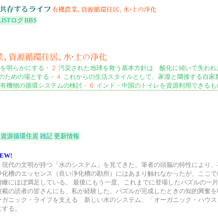
LIST
ログ
BBS
を明らかにする
・２
汚染された地球を救う基本方針は 酸化に傾いて失われ
のための場とする
・４
これからの生活スタイルとして、家屋と隣接する自家
有機物の循環システムの検討
・６
インド・中国のトイレを資源利用できるも
資源循環住居
雑記
更新情報
EW!
、現代の文明が持つ「水のシステム」を見てきた。筆者の頭脳の特性により、
浄化槽のエッセンス（良い浄化槽の勘所）にはあまり触れなかったが、ここで
俯瞰にほぼ満足している。 最後にもう一度、これまでに登場したパズルの一
連載の読者の皆さんにも、私が経験した、パズルが完成したときの知的興奮を
ーガニック・ライフを支える 新しい水のシステム、「オーガニック・ハウス
にする。