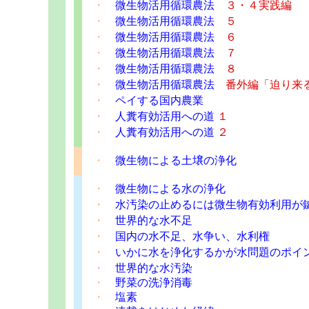
・
微生物活用循環農法
３・４実践編
・
微生物活用循環農法
５
・
微生物活用循環農法
６
・
微生物活用循環農法
７
・
微生物活用循環農法
８
・
微生物活用循環農法
番外編「迫り来
・
ペイする国内農業
・
人糞有効活用への道
１
・
人糞有効活用への道
２
・
微生物による土壌の浄化
・
微生物による水の浄化
・
水汚染の止めるには微生物有効利用が
・
世界的な水不足
・
国内の水不足、水争い、水利権
・
いかに水を浄化するかが水問題のポイ
・
世界的な水汚染
・
野菜の洗浄消毒
・
塩素