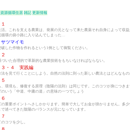
資源循環住居
雑記
更新情報
１
生活。これを支える農業は、発展の元となって来た農薬それ自身によって収益
悪循環の袋小路に入り込んでしまった…
？サツマイモ
突破した作物を作れるという1例として御覧ください。
２
に基づいた合理的で革新的な農業技術をもちいなければならない。
３・４ 実践編
方法を見て行くことにしよう。自然の法則に則った新しい農法とはどんなもの
５
も、環境も、修復する原理（陰陽の法則）は同じです。このコツが身につきま
ダのいう「中道、中庸の道」の意味の一つでしょう
６
ズの重要ポイントへさしかかります。簡単で大してお金が掛かりません。多少
まで述べてきた陰陽のバランスが元になっています。
７
てのコツを少し。
８