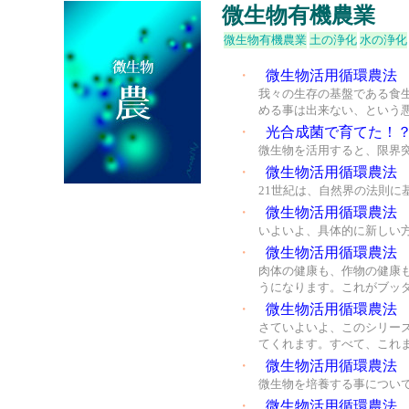
微生物有機農業
微生物有機農業
土の浄化
水の浄化
・
微生物活用循環農法
我々の生存の基盤である食
める事は出来ない、という
・
光合成菌で育てた！
微生物を活用すると、限界
・
微生物活用循環農法
21世紀は、自然界の法則
・
微生物活用循環農法
いよいよ、具体的に新しい
・
微生物活用循環農法
肉体の健康も、作物の健康
うになります。これがブッ
・
微生物活用循環農法
さていよいよ、このシリー
てくれます。すべて、これ
・
微生物活用循環農法
微生物を培養する事につい
・
微生物活用循環農法