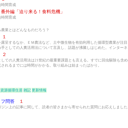
短時間育成
番外編「迫り来る！食料危機」
短時間育成
る農業とはどんなものだろう？
１
を露呈するなか、ＥＭ農法など、土中微生物を有効利用した循環型農業が注目
め手としての人糞活用法について言及し、話題が沸騰しはじめた。インターネ
２
としての人糞活用法は21世紀の最重要課題とも言える。すでに回虫駆除も含
元されるまでには時間がかかる。取り組みは始まったばかり。
資源循環住居
雑記
更新情報
イフ問答
１
ガジン上の記事に関して、読者の皆さまから寄せられた質問にお応えしました