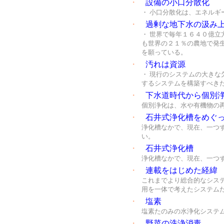
・
設備の小口分散化
・ 小口分散化は、エネルギ
・
過剰な地下水の汲み
・ 世界で毎年１６４０億
も世界の２１％の農地で発
を願っている。
・
汚れは資源
・ 現行のシステムの大き
するシステムを構築すべき
・
下水道時代から個別
個別浄化は、水や有機物の
・
石井式浄化槽をめぐ
浄化槽なかで、現在、一つ
い。
・
石井式浄化槽
浄化槽なかで、現在、一つ
・
連載をはじめた経緯
これまでより総合的なシス
用を一体で考えたシステム
・
塩素
塩素たのみの水浄化システ
・
野菜の洗浄消毒