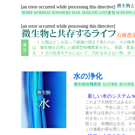
[an error occurred while processing this directive]
HOME
WOMBAT
NOWHERE
MAIL
MAILING LIST
参加
MAILING 
[an error occurred while processing this directive]
・１
人類はどこを誤って破滅の淵まで来たのか、その根本
趣
は 微生物を活用した循環型有機農業を示し、実践・普及
旨
る
・５
その住居モデルにおいて、汚れを出さない熱・水・
水の浄化
微生物有機農業
土の浄化
水の浄化
・
新しい水のシステム
N
これまで大雑把ではあるが
なかった。予告に反して、
書き手は従来のシステムの
付き合いいただいた、この
題とは、有機的な生活、オ
この連載の環を閉じること