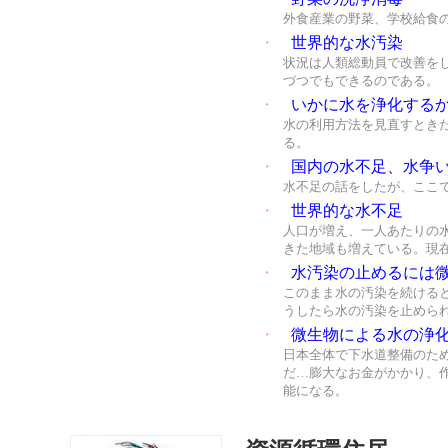
外食産業の野菜、学校給食
・
世界的な水汚染
状況は人類総動員で改善を
づつでもできるのである。
・
いかに水を浄化する
水の利用方法を見直すとき
る。
・
国内の水不足、水争
水不足の話をしたが、ここ
・
世界的な水不足
人口が増え、一人あたりの水
きた地域も増えている。現
・
水汚染の止めるには
このまま水の汚染を続ける
うしたら水の汚染を止めら
・
微生物による水の浄
日本全体で下水道整備のた
だ…膨大なお金がかかり、
能になる。