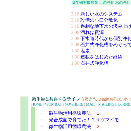
微生物有機農業
土の浄化
水の浄化
3.18
新しい水のシステム
3.10
設備の小口分散化
3.10
過剰な地下水の汲み上
2.08
汚れは資源
2.08
下水道時代から個別浄
2.08
石井式浄化槽をめぐっ
1.30
塩素
1.30
連載をはじめた経緯
1.30
石井式浄化槽
HOME |
WOMBAT |
NOWHERE |
MAIL |
MAILING LIST
参加
・
微生物活用循環農法
１
・
光合成菌で育てた！？サツマイモ
・
微生物活用循環農法
２